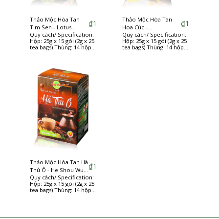
Thảo Mộc Hòa Tan
Thảo Mộc Hòa Tan
₫
1
₫
1
Tim Sen - Lotus
Hoa Cúc -
Quy cách/ Specification:
Quy cách/ Specification:
Plumule instant herbs
Chrysanthemum
Hộp: 25g x 15 gói (2g x 25
Hộp: 25g x 15 gói (2g x 25
instant herbs
tea bags) Thùng: 14 hộp
tea bags) Thùng: 14 hộp
(14 boxes/carton)
(14 boxes/carton)
Thảo Mộc Hòa Tan Hà
₫
1
Thủ Ô - He Shou Wu
Quy cách/ Specification:
instant herbs
Hộp: 25g x 15 gói (2g x 25
tea bags) Thùng: 14 hộp
(14 boxes/carton)