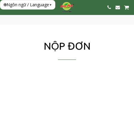
🌐
Ngôn ngữ / Language
▾
NỘP ĐƠN