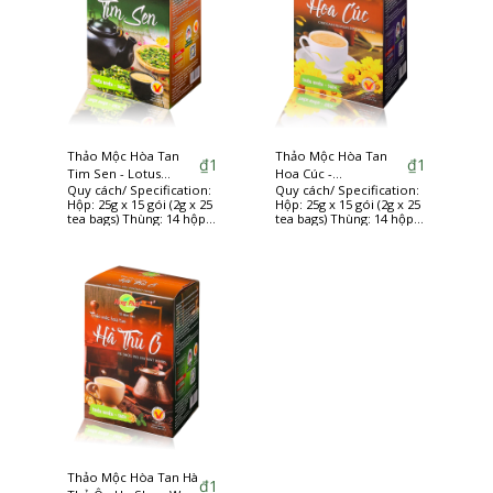
Thảo Mộc Hòa Tan
Thảo Mộc Hòa Tan
₫
1
₫
1
Tim Sen - Lotus
Hoa Cúc -
Quy cách/ Specification:
Quy cách/ Specification:
Plumule instant herbs
Chrysanthemum
Hộp: 25g x 15 gói (2g x 25
Hộp: 25g x 15 gói (2g x 25
instant herbs
tea bags) Thùng: 14 hộp
tea bags) Thùng: 14 hộp
(14 boxes/carton)
(14 boxes/carton)
Thảo Mộc Hòa Tan Hà
₫
1