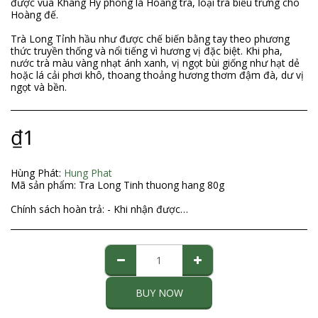
được vua Khang Hy phong là Hoàng trà, loại trà biểu trưng cho
Hoàng đế.
Trà Long Tỉnh hầu như được chế biến bằng tay theo phương
thức truyền thống và nổi tiếng vì hương vị đặc biệt. Khi pha,
nước trà màu vàng nhạt ánh xanh, vị ngọt bùi giống như hạt dẻ
hoặc lá cải phơi khô, thoang thoảng hương thơm đậm đà, dư vị
ngọt và bền.
₫
1
Hùng Phát:
Hung Phat
Mã sản phẩm:
Tra Long Tinh thuong hang 80g
Chính sách hoàn trả:
- Khi nhận được đơn đặt hàng của Quý khách từ website, chúng tôi sẽ gọi điện thoại để xác nhận đơn hàng (tình trạng hàng hoá, chủng loại, số lượng, giá tiền, địa chỉ giao hàng, tên người nhận hàng, tổng số tiền khách hàng cần thanh toán khi nhận hàng). Lúc này, Quý khách có thể hủy đơn hàng, thay đổi số lượng đặt hàng, chủng loại hàng,… - Trường hợp sau khi nhận hàng, nếu sản phẩm không thích hợp (do lỗi của Quý khách), Quý khách có thể gửi lại (sản phẩm phải còn nguyên vẹn), chúng tôi sẽ đổi sản phẩm khác cho Quý khách, chi phí gửi đổi, trả hàng, các chi phí phát sinh khác sẽ do Quý khách chịu. Xin liên lạc với chúng tôi để thỏa thuận trước khi gửi đổi, trả hàng. Nếu do lỗi của chúng tôi, khách hàng không phải tốn phí. - Trường hợp Quý khách đã chuyển tiền vào tài khoản Cty trước đó, số tiền còn dư (nếu có) sau khi khấu trừ chi phí vận chuyển vả các chi phí phát sinh khác do khách hàng thay đổi khi nhận hàng sẽ được hoàn trả lại. Chúng tôi sẽ làm các thủ tục cần thiết để hoàn tiền cho khách hàng trong vòng 7 ngày kể từ ngày nhận được hàng gửi trả và hàng hóa phải còn nguyên vẹn. Xin vui lòng liên lạc với chúng tôi để thỏa thuận trước khi trả hàng. - When receipt of your order from the website, we will call to confirm the order (goods status, type, quantity, price, delivery address, consignee name, amount total that the customer needs to pay on delivery). At this time, you can cancel the order, change the number of orders, categories of goods, ... - In case, after receiving the goods, if the product is not appropriate (due to your fault), you can send it back (the product must be intact), we will exchange another product for you, the cost delivery, return, other costs incurred by you. Please contact us to agree before sending or exchanging goods. If due to our fault, customers do not have to charge. - In case you have transferred money to the Company account before, the remaining balance (if any) after deducting shipping costs and other costs incurred by the customer to change when receiving the goods will be refunded again. We will do the necessary procedures to refund customers within 7 days of receiving the returned goods and the goods must be intact. Please contact us for agreement before returning the item.
BUY NOW