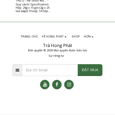
Thủ Ô - He Shou Wu
Quy cách/ Specification:
instant herbs
Hộp: 25g x 15 gói (2g x 25
tea bags) Thùng: 14 hộp
(14 boxes/carton)
TRANG CHỦ
VỀ HÙNG PHÁT
SHOP
HƠN
Trà Hùng Phát
Bản quyền © 2026 Mọi quyền được bảo lưu
Sự riêng tư
ĐẶT MUA