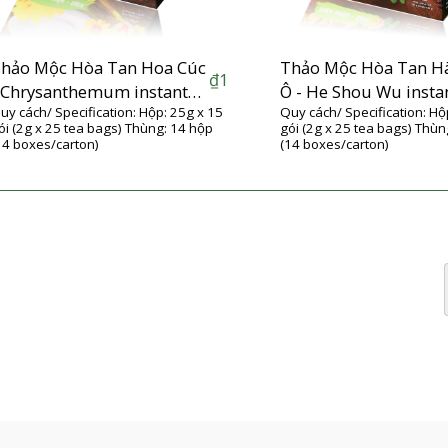
hảo Mộc Hòa Tan Hoa Cúc
Thảo Mộc Hòa Tan H
₫
1
 Chrysanthemum instant
Ô - He Shou Wu insta
uy cách/ Specification: Hộp: 25g x 15
Quy cách/ Specification: Hộ
erbs
herbs
ói (2g x 25 tea bags) Thùng: 14 hộp
gói (2g x 25 tea bags) Thùn
14 boxes/carton)
(14 boxes/carton)