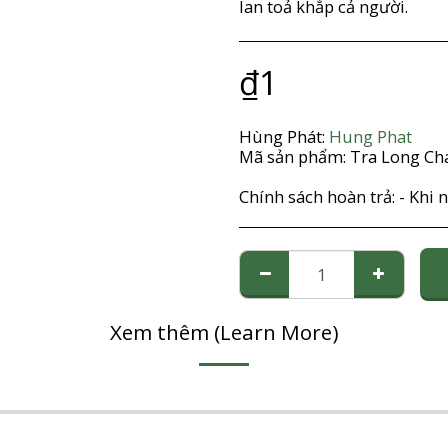
lan toả khắp cả người.
₫
1
Hùng Phát:
Hung Phat
Mã sản phẩm:
Tra Long Ch
Chính sách hoàn trả:
- Khi nhận được đơn đặt hàng của Quý khách từ website, chúng tôi sẽ gọi điện thoại để xác nhận đơn hàng (tình trạng hàng hoá, chủng loại, số lượng, giá tiền, địa chỉ giao hàng, tên người nhận hàng, tổng số tiền khách hàng cần thanh toán khi nhận hàng). Lúc này, Quý khách có thể hủy đơn hàng, thay đổi số lượng đặt hàng, chủng loại hàng,… - Trường hợp sau khi nhận hàng, nếu sản phẩm không thích hợp (do lỗi của Quý khách), Quý khách có thể gửi lại (sản phẩm phải còn nguyên vẹn), chúng tôi sẽ đổi sản phẩm khác cho Quý khách, chi phí gửi đổi, trả hàng, các chi phí phát sinh khác sẽ do Quý khách chịu. Xin liên lạc với chúng tôi để thỏa thuận trước khi gửi đổi, trả hàng. Nếu do lỗi của chúng
Xem thêm (Learn More)