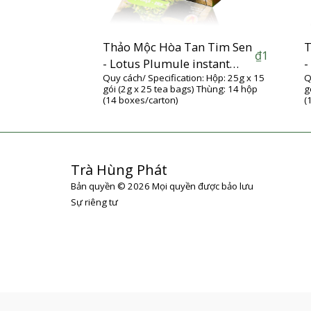
Thảo Mộc Hòa Tan Tim Sen
T
₫
1
- Lotus Plumule instant
-
Quy cách/ Specification: Hộp: 25g x 15
Q
herbs
h
gói (2g x 25 tea bags) Thùng: 14 hộp
g
(14 boxes/carton)
(
Trà Hùng Phát
Bản quyền © 2026 Mọi quyền được bảo lưu
Sự riêng tư