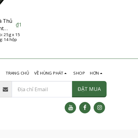
à Thủ
₫
1
nt
p: 25g x 15
g: 14 hộp
TRANG CHỦ
VỀ HÙNG PHÁT
SHOP
HƠN
ĐẶT MUA