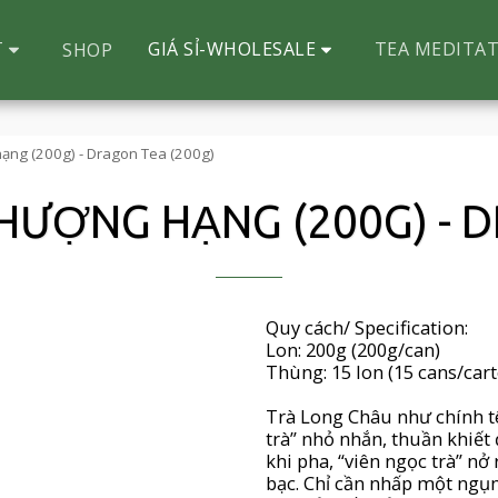
T
GIÁ SỈ-WHOLESALE
TEA MEDITAT
SHOP
ạng (200g) - Dragon Tea (200g)
HƯỢNG HẠNG (200G) - D
Quy cách/ Specification:
Lon: 200g (200g/can)
Thùng: 15 lon (15 cans/car
Trà Long Châu như chính t
trà” nhỏ nhắn, thuần khiế
khi pha, “viên ngọc trà” n
bạc. Chỉ cần nhấp một ngụm