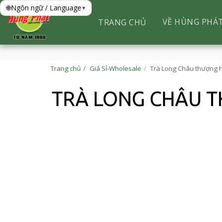
🌐
Ngôn ngữ / Language
▾
VỀ HÙNG PHÁ
TRANG CHỦ
Trang chủ
Giá Sỉ-Wholesale
Trà Long Châu thượng h
TRÀ LONG CHÂU T