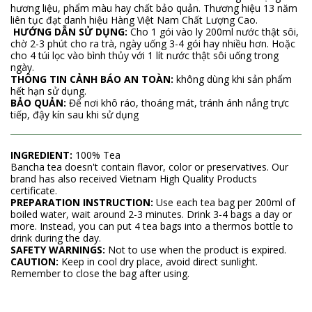
hương liệu, phẩm màu hay chất bảo quản. Thương hiệu 13 năm
liên tục đạt danh hiệu Hàng Việt Nam Chất Lượng Cao.
HƯỚNG DẪN SỬ DỤNG:
Cho 1 gói vào ly 200ml nước thật sôi,
chờ 2-3 phút cho ra trà, ngày uống 3-4 gói hay nhiều hơn. Hoặc
cho 4 túi lọc vào bình thủy với 1 lít nước thật sôi uống trong
ngày.
THÔNG TIN CẢNH BÁO AN TOÀN:
không dùng khi sản phẩm
hết hạn sử dụng.
BẢO QUẢN:
Để nơi khô ráo, thoáng mát, tránh ánh nắng trực
tiếp, đậy kín sau khi sử dụng
INGREDIENT:
100% Tea
Bancha tea doesn't contain flavor, color or preservatives. Our
brand has also received Vietnam High Quality Products
certificate.
PREPARATION INSTRUCTION:
Use each tea bag per 200ml of
boiled water, wait around 2-3 minutes. Drink 3-4 bags a day or
more. Instead, you can put 4 tea bags into a thermos bottle to
drink during the day.
SAFETY WARNINGS:
Not to use when the product is expired.
CAUTION:
Keep in cool dry place, avoid direct sunlight.
Remember to close the bag after using.