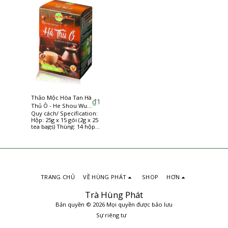
Thảo Mộc Hòa Tan Hà
₫
1
Thủ Ô - He Shou Wu
Quy cách/ Specification:
instant herbs
Hộp: 25g x 15 gói (2g x 25
tea bags) Thùng: 14 hộp
(14 boxes/carton)
TRANG CHỦ
VỀ HÙNG PHÁT
SHOP
HƠN
Trà Hùng Phát
Bản quyền © 2026 Mọi quyền được bảo lưu
Sự riêng tư