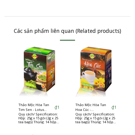
Các sản phẩm liên quan (Related products)
Thảo Mộc Hòa Tan
Thảo Mộc Hòa Tan
₫
1
₫
1
Tim Sen - Lotus
Hoa Cúc -
Quy cách/ Specification:
Quy cách/ Specification:
Plumule instant herbs
Chrysanthemum
Hộp: 25g x 15 gói (2g x 25
Hộp: 25g x 15 gói (2g x 25
instant herbs
tea bags) Thùng: 14 hộp
tea bags) Thùng: 14 hộp
(14 boxes/carton)
(14 boxes/carton)