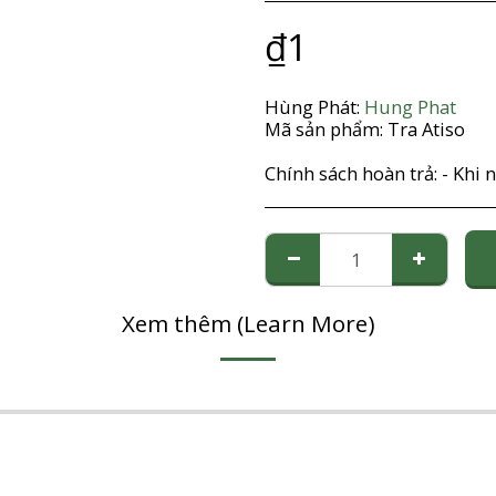
₫
1
Hùng Phát:
Hung Phat
Mã sản phẩm:
Tra Atiso
Chính sách hoàn trả:
- Khi nhận được đơn đặt hàng của Quý khách từ website, chúng tôi sẽ gọi điện thoại để xác nhận đơn hàng (tình trạng hàng hoá, chủng loại, số lượng, giá tiền, địa chỉ giao hàng, tên người nhận hàng, tổng số tiền khách hàng cần thanh toán khi nhận hàng). Lúc này, Quý khách có thể hủy đơn hàng, thay đổi số lượng đặt hàng, chủng loại hàng,… - Trường hợp sau khi nhận hàng, nếu sản phẩm không thích hợp (do lỗi của Quý khách), Quý khách có thể gửi lại (sản phẩm phải còn nguyên vẹn), chúng tôi sẽ đổi sản phẩm khác cho Quý khách, chi phí gửi đổi, trả hàng, các chi phí phát sinh khác sẽ do Quý khách chịu. Xin liên lạc với chúng tôi để thỏa thuận trước khi gửi đổi, trả hàng. Nếu do lỗi của chúng
Xem thêm (Learn More)