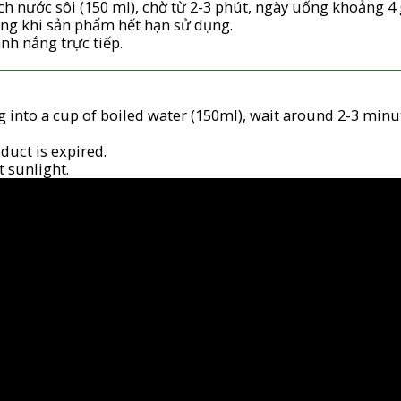
ch nước sôi (150 ml), chờ từ 2-3 phút, ngày uống khoảng 
g khi sản phẩm hết hạn sử dụng.
nh nắng trực tiếp.
g into a cup of boiled water (150ml), wait around 2-3 minut
duct is expired.
t sunlight.