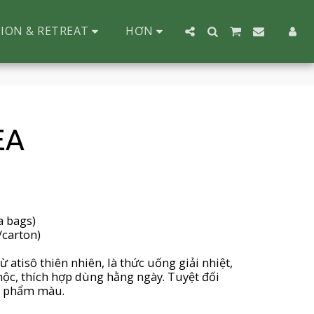
ION & RETREAT
HƠN
EA
a bags)
/carton)
atisô thiên nhiên, là thức uống giải nhiệt,
mộc, thích hợp dùng hằng ngày. Tuyệt đối
, phẩm màu.