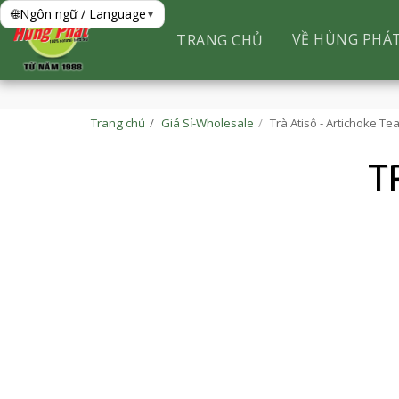
🌐
Ngôn ngữ / Language
▾
VỀ HÙNG PHÁ
TRANG CHỦ
Trang chủ
Giá Sỉ-Wholesale
Trà Atisô - Artichoke Te
T