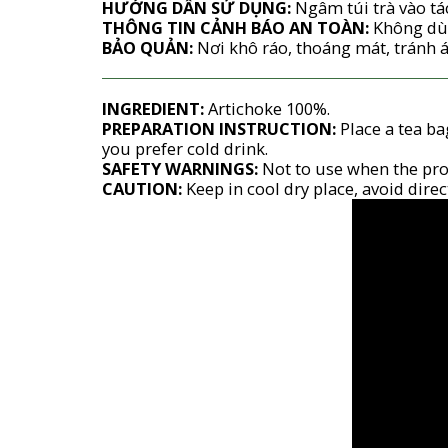
HƯỚNG DẪN SỬ DỤNG:
Ngâm túi trà vào tá
THÔNG TIN CẢNH BÁO AN TOÀN:
Không dùn
BẢO QUẢN:
Nơi khô ráo, thoáng mát, tránh á
INGREDIENT:
Artichoke 100%.
PREPARATION INSTRUCTION:
Place a tea ba
you prefer cold drink.
SAFETY WARNINGS:
Not to use when the pro
CAUTION:
Keep in cool dry place, avoid direc