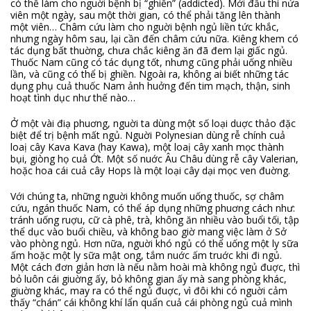
có thể làm cho nguời bệnh bị “ghiền” (addicted). Mới đầu thì nửa
viên một ngày, sau một thời gian, có thể phải tăng lên thành
một viên… Châm cứu làm cho nguời bệnh ngủ liền tức khắc,
nhưng ngày hôm sau, lại cần đến châm cứu nữa. Kiêng khem có
tác dụng bất thuờng, chưa chắc kiêng ăn đã đem lại giấc ngủ.
Thuốc Nam cũng có tác dụng tốt, nhưng cũng phải uống nhiều
lần, và cũng có thể bị ghiền. Ngoài ra, không ai biết những tác
dụng phụ cuả thuốc Nam ảnh huởng đến tim mạch, thận, sinh
hoạt tình dục như thế nào…
Ở một vài điạ phuơng, nguời ta dùng một số loại duợc thảo đặc
biệt để trị bệnh mất ngủ. Nguời Polynesian dùng rễ chính cuả
loaị cây Kava Kava (hay Kawa), một loaị cây xanh mọc thành
bụi, giòng họ cuả Ớt. Một số nuớc Âu Châu dùng rễ cây Valerian,
hoặc hoa cái cuả cây Hops là một loại cây dại mọc ven đuờng.
Với chúng ta, những nguời không muốn uống thuốc, sợ châm
cứu, ngán thuốc Nam, có thể áp dụng những phuơng cách như:
tránh uống ruợu, cữ cà phê, trà, không ăn nhiều vào buổi tối, tập
thể dục vào buổi chiều, và không bao giờ mang việc làm ở Sở
vào phòng ngủ. Hơn nữa, nguời khó ngủ có thể uống một ly sữa
ấm hoặc một ly sữa mật ong, tắm nuớc ấm truớc khi đi ngủ.
Một cách đơn giản hơn là nếu nằm hoài mà không ngủ đuợc, thì
bỏ luôn cái giuờng ấy, bỏ không gian ấy mà sang phòng khác,
giuờng khác, may ra có thể ngủ đuợc, vì đôi khi có nguời cảm
thấy “chán” cái không khí lẩn quẩn cuả cái phòng ngủ cuả mình