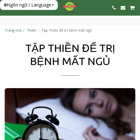
🌐
Ngôn ngữ / Language
▾
Trang chủ
Thiền
Tập Thiền để trị bệnh mất ngủ
TẬP THIỀN ĐỂ TRỊ
BỆNH MẤT NGỦ