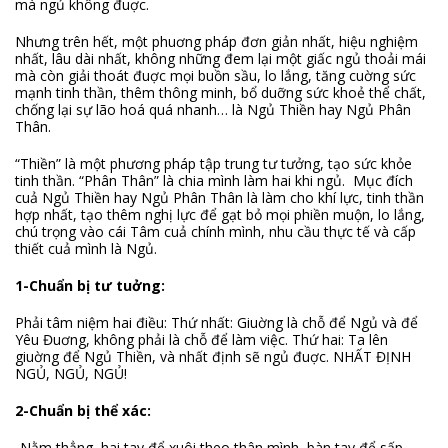
mà ngủ không đuợc.
Nhưng trên hết, một phuơng pháp đơn giản nhất, hiệu nghiệm
nhất, lâu dài nhất, không những đem lại một giấc ngủ thoải mái
mà còn giải thoát đuợc mọi buồn sầu, lo lắng, tăng cuờng sức
mạnh tinh thần, thêm thông minh, bổ duỡng sức khoẻ thể chất,
chống lại sự lão hoá quá nhanh… là Ngủ Thiền hay Ngủ Phân
Thân.
“Thiền” là một phương pháp tập trung tư tưởng, tạo sức khỏe
tinh thần. “Phân Thân” là chia mình làm hai khi ngủ. Mục đích
cuả Ngủ Thiền hay Ngủ Phân Thân là làm cho khí lực, tinh thần
hợp nhất, tạo thêm nghị lực để gạt bỏ mọi phiền muộn, lo lắng,
chú trọng vào cái Tâm cuả chính mình, nhu cầu thực tế và cấp
thiết cuả mình là Ngủ.
1-Chuẩn bị tư tuởng:
Phải tâm niệm hai điều: Thứ nhất: Giuờng là chỗ để Ngủ và để
Yêu Đuơng, không phải là chỗ để làm việc. Thứ hai: Ta lên
giuờng để Ngủ Thiền, và nhất định sẽ ngủ đuợc. NHẤT ĐỊNH
NGỦ, NGỦ, NGỦ!
2-Chuẩn bị thể xác:
-Nằm thẳng, hai tay để xuôi theo thân mình, bàn tay để sấp