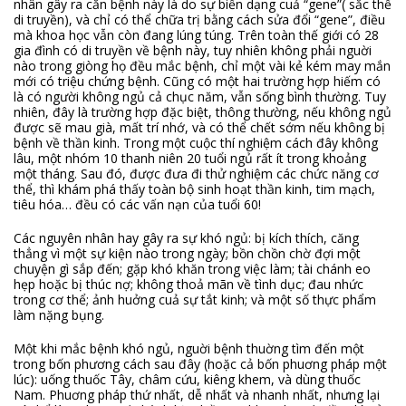
nhân gây ra căn bệnh này là do sự biến dạng cuả “gene”( sắc thể
di truyền), và chỉ có thể chữa trị bằng cách sửa đổi “gene”, điều
mà khoa học vẫn còn đang lúng túng. Trên toàn thế giới có 28
gia đình có di truyền về bệnh này, tuy nhiên không phải nguời
nào trong giòng họ đều mắc bệnh, chỉ một vài kẻ kém may mắn
mới có triệu chứng bệnh. Cũng có một hai trường hợp hiếm có
là có người không ngủ cả chục năm, vẫn sống bình thường. Tuy
nhiên, đây là trường hợp đặc biệt, thông thường, nếu không ngủ
được sẽ mau già, mất trí nhớ, và có thể chết sớm nếu không bị
bệnh về thần kinh. Trong một cuộc thí nghiệm cách đây không
lâu, một nhóm 10 thanh niên 20 tuổi ngủ rất ít trong khoảng
một tháng. Sau đó, được đưa đi thử nghiệm các chức năng cơ
thể, thì khám phá thấy toàn bộ sinh hoạt thần kinh, tim mạch,
tiêu hóa… đều có các vấn nạn của tuổi 60!
Các nguyên nhân hay gây ra sự khó ngủ: bị kích thích, căng
thẳng vì một sự kiện nào trong ngày; bồn chồn chờ đợi một
chuyện gì sắp đến; gặp khó khăn trong việc làm; tài chánh eo
hẹp hoặc bị thúc nợ; không thoả mãn về tình dục; đau nhức
trong cơ thể; ảnh huởng cuả sự tắt kinh; và một số thực phẩm
làm nặng bụng.
Một khi mắc bệnh khó ngủ, nguời bệnh thuờng tìm đến một
trong bốn phương cách sau đây (hoặc cả bốn phuơng pháp một
lúc): uống thuốc Tây, châm cứu, kiêng khem, và dùng thuốc
Nam. Phuơng pháp thứ nhất, dễ nhất và nhanh nhất, nhưng lại