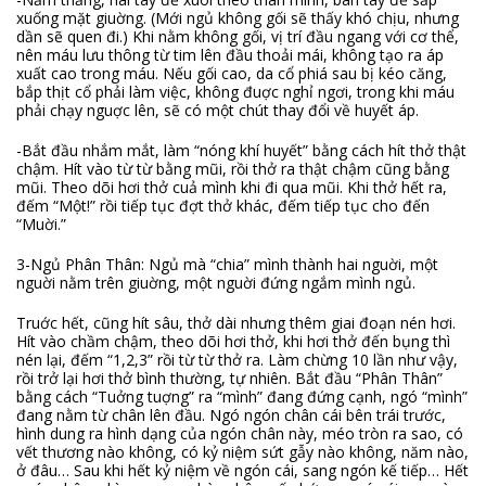
xuống mặt giuờng. (Mới ngủ không gối sẽ thấy khó chịu, nhưng
dần sẽ quen đi.) Khi nằm không gối, vị trí đầu ngang với cơ thể,
nên máu lưu thông từ tim lên đầu thoải mái, không tạo ra áp
xuất cao trong máu. Nếu gối cao, da cổ phiá sau bị kéo căng,
bắp thịt cổ phải làm việc, không đuợc nghỉ ngơi, trong khi máu
phải chạy nguợc lên, sẽ có một chút thay đổi về huyết áp.
-Bắt đầu nhắm mắt, làm “nóng khí huyết” bằng cách hít thở thật
chậm. Hít vào từ từ bằng mũi, rồi thở ra thật chậm cũng bằng
mũi. Theo dõi hơi thở cuả mình khi đi qua mũi. Khi thở hết ra,
đếm “Một!” rồi tiếp tục đợt thở khác, đếm tiếp tục cho đến
“Muời.”
3-Ngủ Phân Thân: Ngủ mà “chia” mình thành hai nguời, một
nguời nằm trên giuờng, một nguời đứng ngắm mình ngủ.
Truớc hết, cũng hít sâu, thở dài nhưng thêm giai đoạn nén hơi.
Hít vào chầm chậm, theo dõi hơi thở, khi hơi thở đến bụng thì
nén lại, đếm “1,2,3” rồi từ từ thở ra. Làm chừng 10 lần như vậy,
rồi trở lại hơi thở bình thường, tự nhiên. Bắt đầu “Phân Thân”
bằng cách “Tuởng tuợng” ra “mình” đang đứng cạnh, ngó “mình”
đang nằm từ chân lên đầu. Ngó ngón chân cái bên trái trước,
hình dung ra hình dạng của ngón chân này, méo tròn ra sao, có
vết thương nào không, có kỷ niệm sứt gẫy nào không, năm nào,
ở đâu… Sau khi hết kỷ niệm về ngón cái, sang ngón kế tiếp… Hết