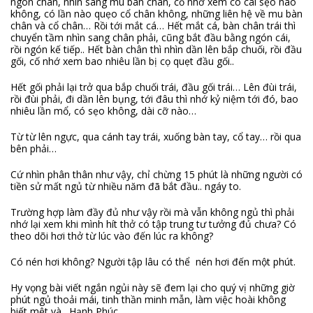
ngón chân, nhìn sang mu bàn chân, cố nhớ xem có cái sẹo nào
không, có lần nào quẹo cổ chân không, những liên hệ về mu bàn
chân và cổ chân… Rồi tới mắt cá… Hết mắt cá, bàn chân trái thì
chuyển tầm nhìn sang chân phải, cũng bắt đầu bằng ngón cái,
rồi ngón kế tiếp.. Hết bàn chân thì nhìn dần lên bắp chuối, rồi đầu
gối, cố nhớ xem bao nhiêu lần bị cọ quẹt đầu gối..
Hết gối phải lại trở qua bắp chuối trái, đầu gối trái… Lên đùi trái,
rồi đùi phải, đi dần lên bụng, tới đâu thì nhớ kỷ niệm tới đó, bao
nhiêu lần mổ, có sẹo không, dài cỡ nào…
Từ từ lên ngực, qua cánh tay trái, xuống bàn tay, cổ tay… rồi qua
bên phải…
Cứ nhìn phân thân như vậy, chỉ chừng 15 phút là những người có
tiền sử mất ngủ từ nhiều năm đã bắt đầu.. ngáy to.
Trường hợp làm đầy đủ như vậy rồi mà vẫn không ngủ thì phải
nhớ lại xem khi mình hít thở có tập trung tư tưởng đủ chưa? Có
theo dõi hơi thở từ lúc vào đến lúc ra không?
Có nén hơi không? Người tập lâu có thể nén hơi đến một phút.
Hy vọng bài viết ngắn ngủi này sẽ đem lại cho quý vị những giờ
phút ngủ thoải mái, tinh thần minh mẫn, làm việc hoài không
biết mệt và…Hạnh Phúc