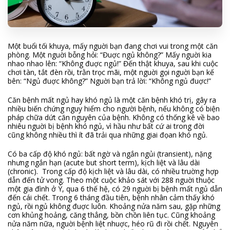
Một buổi tối khuya, mấy nguời bạn đang chơi vui trong một căn
phòng. Một nguời bỗng hỏi: “Đuợc ngủ không?” Mấy nguời kia
nhao nhao lên: “Không đuợc ngủ!” Đến thật khuya, sau khi cuộc
chơi tàn, tắt đèn rồi, trằn trọc mãi, một nguời gọi nguời bạn kế
bên: “Ngủ đuợc không?” Nguời bạn trả lời: “Không ngủ đuợc!”
Căn bệnh mất ngủ hay khó ngủ là một căn bệnh khó trị, gây ra
nhiều biến chứng nguy hiểm cho người bệnh, nếu không có biện
pháp chữa dứt căn nguyên của bệnh. Không có thống kê về bao
nhiêu nguời bị bệnh khó ngủ, vì hầu như bất cứ ai trong đời
cũng không nhiều thì ít đã trải qua những giai đọan khó ngủ.
Có ba cấp độ khó ngủ: bất ngờ và ngắn ngủi (transient), nặng
nhưng ngắn hạn (acute but short term), kịch liệt và lâu dài
(chronic). Trong cấp độ kịch liệt và lâu dài, có nhiều truờng hợp
dẫn đến tử vong. Theo một cuộc khảo sát với 288 nguời thuộc
một gia đình ở Ý, qua 6 thế hệ, có 29 nguời bị bệnh mất ngủ dẫn
đến cái chết. Trong 6 tháng đầu tiên, bệnh nhân cảm thấy khó
ngủ, rồi ngủ không đuợc luôn. Khoảng nửa năm sau, gặp những
cơn khủng hoảng, căng thẳng, bồn chồn liên tục. Cũng khoảng
nửa năm nữa, nguời bệnh liệt nhuợc, héo rũ đi rồi chết. Nguyên