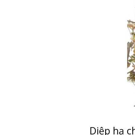
Diệp hạ c