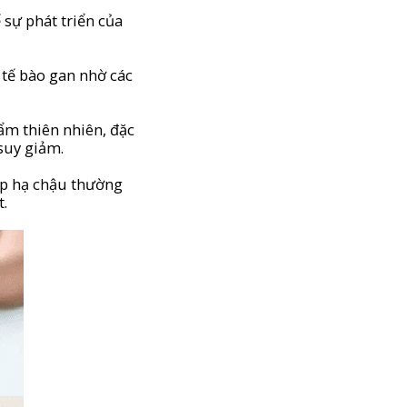
 sự phát triển của
 tế bào gan nhờ các
hẩm thiên nhiên, đặc
suy giảm.
iệp hạ chậu thường
t.