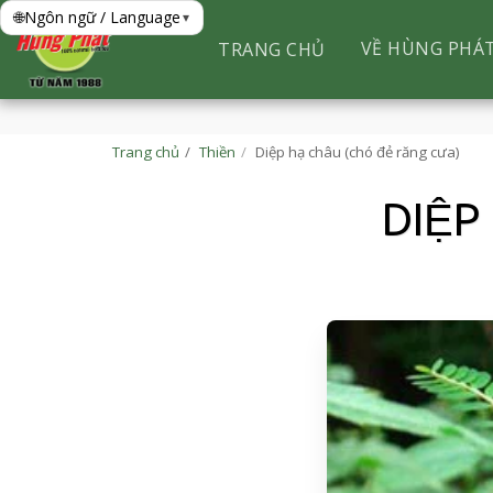
🌐
Ngôn ngữ / Language
▾
VỀ HÙNG PHÁ
TRANG CHỦ
Trang chủ
Thiền
Diệp hạ châu (chó đẻ răng cưa)
DIỆP