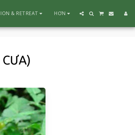
ION & RETREAT
HƠN
 CƯA)