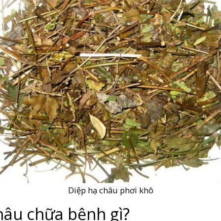
Diệp hạ châu phơi khô
hâu chữa bệnh gì?