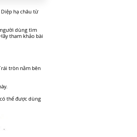
 Diệp hạ châu từ
u người dùng tìm
 Hãy tham khảo bài
Trái tròn nằm bên
ày.
u có thể được dùng