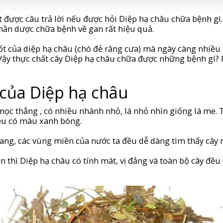
 được câu trả lời nếu được hỏi Diệp hạ châu chữa bệnh gì.
hần dược chữa bệnh về gan rất hiệu quả.
tốt của diệp hạ châu (chó đẻ răng cưa) mà ngày càng nhiề
 Vậy thực chất cây Diệp hạ châu chữa được những bệnh gì?
của Diệp hạ châu
mọc thẳng , có nhiều nhánh nhỏ, lá nhỏ nhìn giống lá me. 
đều có màu xanh bóng.
ng, các vùng miền của nước ta đều dễ dàng tìm thấy cây n
n thì Diệp hạ châu có tính mát, vị đắng và toàn bộ cây đề