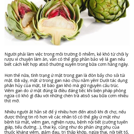
Người phải làm việc trong môi trường ô nhiễm, kẻ khó từ chối ly
rượu vì chuyện làm ăn, vẫn có thể góp phần bảo vệ lá gan nếu
biết cách kết hợp atisô thường xuyên trong bữa cơm hằng ngày.
Hơn thế nữa, tình trạng ứ mật trong gan là đòn bẩy cho sỏi túi
mật. Đã vậy, mật ứ trong gan nào chịu nằm yên! Dưới tác dụng
phân hủy của mật, tế bào gan khó mà giữ nguyên cấu trúc.
Viêm gan do ứ mật đúng là điều đáng tiếc khi biện pháp phòng
ngừa có khó gì đâu với những chén trà atisô sau bữa cơm nhiều
thịt mỡ.
Nhiều người ắt hẳn sẽ để ý nhiều hơn đến atisô khi đi chợ, nếu
được thông tin rõ hơn về các nhân tố có thể gây ứ mật như
bệnh túi mật, viêm gan, nghiện rượu, bệnh nội tiết (cường tuyến
giáp, tiểu đường…), thai kỳ, cũng như do phản ứng phụ của
thuốc kháng viêm, giảm đau, trị thấp khớp, ngừa thai, nội tiết tố,