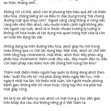
an thần, kháng sinh…
Không chỉ có thế, atisô còn là phương tiện hiệu quả để cải thiện
tiêu hóa, chống biếng ăn và điều trị đau bụng trong “hội chứng
đường ruột quá nhạy cảm”. Người càng căng thẳng vì công việc
càng nên nhớ đến atisô, nếu muốn tránh cảnh ngồi không yên.
Với người cao tuổi, atisô là vị thuốc nhuận trường lý tưởng vì
không chỉ hòa hoãn về tác dụng mà quan trọng hơn nữa là còn
an toàn khi dùng lâu dài.
Không dừng lại trên đường tiêu hóa, atisô giúp hạ mỡ trong
máu thông qua cơ chế tác dụng kép. Một mặt, atisô ức chế tiến
trình tổng hợp cholesterol, mặt khác, atisô thúc đẩy phản ứng
phân hủy cholesterol. Kiểm soát đầu vào, đẩy mạnh đầu ra, đâu
còn biện pháp nào khéo hơn để chống tình trạng tồn kho?
Thêm một điểm nhiều người hay quên là đừng dùng atisô theo
kiểu “xuân thu nhị kỳ” mà phải dùng nhiều ngày liên tục, mỗi
ngày ít nhất hai lần, tối thiểu một tuần. Với người muốn phòng
bệnh gan, không thể chỉ chọn hoặc công hay thủ mà phải hai
mặt giáp công.
Đó là lý do dễ hiểu tại sao atisô có mặt trong y học dân gian
trên khắp địa cầu chứ không riêng gì ở Việt Nam ta.