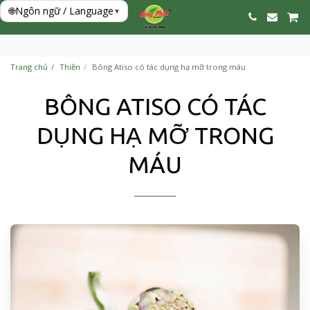
🌐
Ngôn ngữ / Language
▾
Trang chủ
Thiền
Bông Atiso có tác dụng hạ mỡ trong máu
BÔNG ATISO CÓ TÁC
DỤNG HẠ MỠ TRONG
MÁU