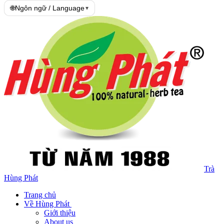
🌐
Ngôn ngữ / Language
▾
Trà
Hùng Phát
Trang chủ
Về Hùng Phát
Giới thiệu
About us