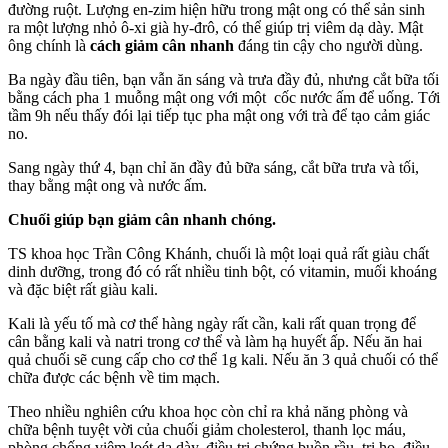
đường ruột. Lượng en-zim hiện hữu trong mật ong có thể sản sinh
ra một lượng nhỏ ô-xi già hy-đrô, có thể giúp trị viêm dạ dày. Mật
ông chính là
cách giảm cân nhanh
đáng tin cậy cho người dùng.
Ba ngày đầu tiên, bạn vẫn ăn sáng và trưa đầy đủ, nhưng cắt bữa tối
bằng cách pha 1 muỗng mật ong với một cốc nước ấm để uống. Tới
tầm 9h nếu thấy đói lại tiếp tục pha mật ong với trà để tạo cảm giác
no.
Sang ngày thứ 4, bạn chỉ ăn đầy đủ bữa sáng, cắt bữa trưa và tối,
thay bằng mật ong và nước ấm.
Chuối giúp bạn giảm cân nhanh chóng.
TS khoa học Trần Công Khánh, chuối là một loại quả rất giàu chất
dinh dưỡng, trong đó có rất nhiều tinh bột, có vitamin, muối khoáng
và đặc biệt rất giàu kali.
Kali là yếu tố mà cơ thể hàng ngày rất cần, kali rất quan trọng để
cân bằng kali và natri trong cơ thể và làm hạ huyết ấp. Nếu ăn hai
quả chuối sẽ cung cấp cho cơ thể 1g kali. Nếu ăn 3 quả chuối có thể
chữa được các bệnh về tim mạch.
Theo nhiều nghiên cứu khoa học còn chỉ ra khả năng phòng và
chữa bệnh tuyệt vời của chuối giảm cholesterol, thanh lọc máu,
phòng chống viêm loét dạ dày, điều trị chứng buồn rầu, trị ho, điều