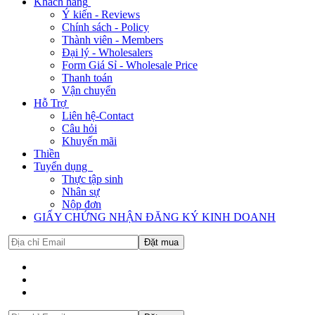
Khách hàng
Ý kiến - Reviews
Chính sách - Policy
Thành viên - Members
Đại lý - Wholesalers
Form Giá Sỉ - Wholesale Price
Thanh toán
Vận chuyển
Hỗ Trợ
Liên hệ-Contact
Câu hỏi
Khuyến mãi
Thiền
Tuyển dụng
Thực tập sinh
Nhân sự
Nộp đơn
GIẤY CHỨNG NHẬN ĐĂNG KÝ KINH DOANH
Đặt mua