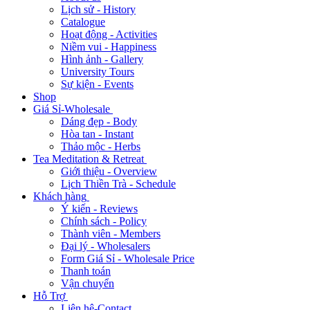
Lịch sử - History
Catalogue
Hoạt động - Activities
Niềm vui - Happiness
Hình ảnh - Gallery
University Tours
Sự kiện - Events
Shop
Giá Sỉ-Wholesale
Dáng đẹp - Body
Hòa tan - Instant
Thảo mộc - Herbs
Tea Meditation & Retreat
Giới thiệu - Overview
Lịch Thiền Trà - Schedule
Khách hàng
Ý kiến - Reviews
Chính sách - Policy
Thành viên - Members
Đại lý - Wholesalers
Form Giá Sỉ - Wholesale Price
Thanh toán
Vận chuyển
Hỗ Trợ
Liên hệ-Contact