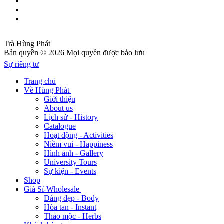
Trà Hùng Phát
Bản quyền © 2026 Mọi quyền được bảo lưu
Sự riêng tư
Trang chủ
Về Hùng Phát
Giới thiệu
About us
Lịch sử - History
Catalogue
Hoạt động - Activities
Niềm vui - Happiness
Hình ảnh - Gallery
University Tours
Sự kiện - Events
Shop
Giá Sỉ-Wholesale
Dáng đẹp - Body
Hòa tan - Instant
Thảo mộc - Herbs