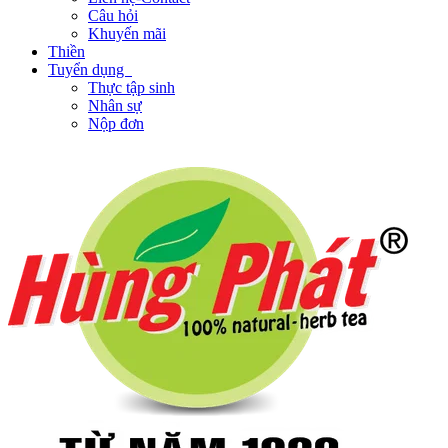
Câu hỏi
Khuyến mãi
Thiền
Tuyển dụng
Thực tập sinh
Nhân sự
Nộp đơn