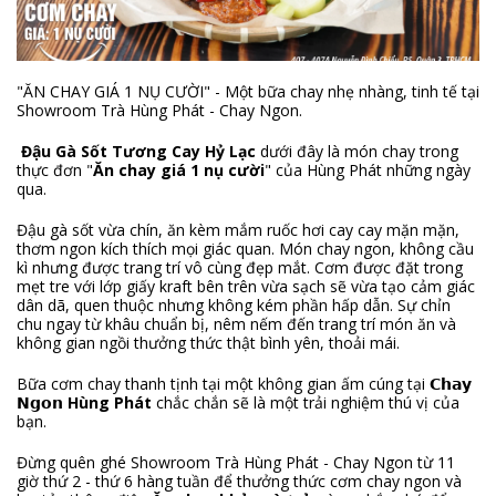
"ĂN CHAY GIÁ 1 NỤ CƯỜI" - Một bữa chay nhẹ nhàng, tinh tế tại
Showroom Trà Hùng Phát - Chay Ngon.
Đậu Gà Sốt Tương Cay Hỷ Lạc
dưới đây là món chay trong
thực đơn "
Ăn chay giá 1 nụ cười
" của Hùng Phát những ngày
qua.
Đậu gà sốt vừa chín, ăn kèm mắm ruốc hơi cay cay mặn mặn,
thơm ngon kích thích mọi giác quan. Món chay ngon, không cầu
kì nhưng được trang trí vô cùng đẹp mắt. Cơm được đặt trong
mẹt tre với lớp giấy kraft bên trên vừa sạch sẽ vừa tạo cảm giác
dân dã, quen thuộc nhưng không kém phần hấp dẫn. Sự chỉn
chu ngay từ khâu chuẩn bị, nêm nếm đến trang trí món ăn và
không gian ngồi thưởng thức thật bình yên, thoải mái.
Bữa cơm chay thanh tịnh tại một không gian ấm cúng tại 𝗖𝗵𝗮𝘆
𝗡𝗴𝗼𝗻
Hùng Phát
chắc chắn sẽ là một trải nghiệm thú vị của
bạn.
Đừng quên ghé Showroom Trà Hùng Phát - Chay Ngon từ 11
giờ thứ 2 - thứ 6 hàng tuần để thưởng thức cơm chay ngon và