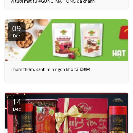
vị tươi mát từ #GỪNG_MẬT_ONG đá chanh!!
09
Dec
Thơm thơm, sánh mịn ngon khó tả 😋!!💟
14
Dec