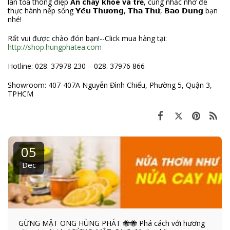
lan tỏa thông điệp
Ăn chay khỏe và trẻ
, cùng nhắc nhớ để
thực hành nếp sống 𝗬𝗲̂𝘂 𝗧𝗵𝘂̛𝗼̛𝗻𝗴, 𝗧𝗵𝗮 𝗧𝗵𝘂̛́, 𝗕𝗮𝗼 𝗗𝘂𝗻𝗴 bạn
nhé!
Rất vui được chào đón bạn!--Click mua hàng tại:
http://shop.hungphatea.com
Hotline: 028. 37978 230 – 028. 37976 866
Showroom: 407-407A Nguyễn Đình Chiểu, Phường 5, Quận 3,
TPHCM
05
Dec
GỪNG MẬT ONG HÙNG PHÁT 🐝🐝 Phá cách với hương