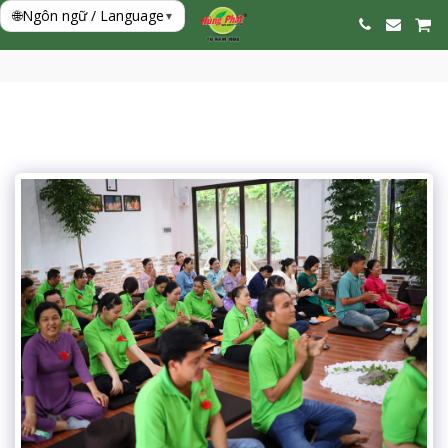
🌐
Ngôn ngữ / Language
▾