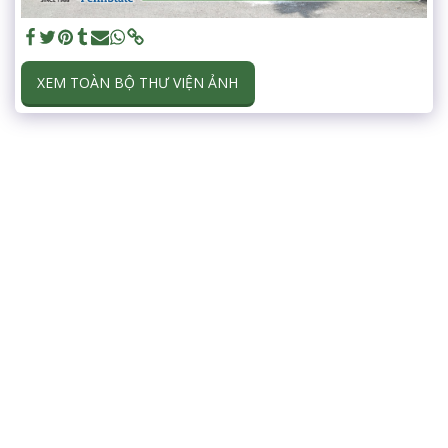
XEM TOÀN BỘ THƯ VIỆN ẢNH