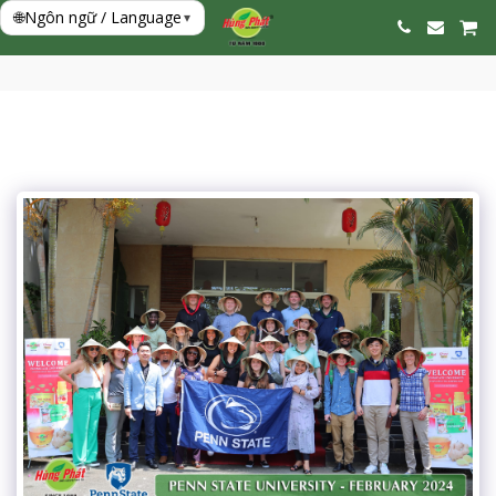
🌐
Ngôn ngữ / Language
▾