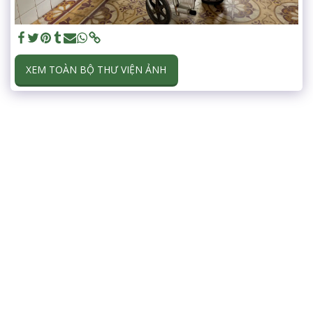
XEM TOÀN BỘ THƯ VIỆN ẢNH