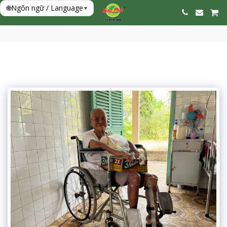
🌐
Ngôn ngữ / Language
▾