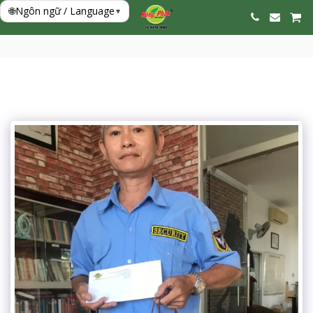
🌐
Ngôn ngữ / Language
▾