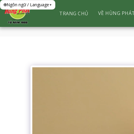
🌐
Ngôn ngữ / Language
▾
VỀ HÙNG PHÁ
TRANG CHỦ