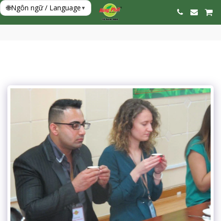
🌐
Ngôn ngữ / Language
▾