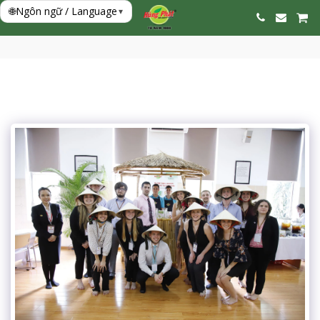
🌐
Ngôn ngữ / Language
▾