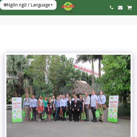
🌐
Ngôn ngữ / Language
▾